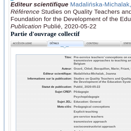
Editeur scientifique
Madalińska-Michalak
Référence
Studies on Quality Teachers an
Foundation for the Development of the Ed
Publication
Publié, 2020-05-22
Partie d'ouvrage collectif
ACCÈS EN LIGNE
DÉTAILS
CONTENU
STATI
Titre:
Pre-service teachers’ conceptions on exp
transmissive approaches to teaching an
Belgium
Auteur:
Gravé, Chloé; Bocquillon, Marie; Friant
Editeur scientifique:
Madalińska-Michalak, Joanna
Informations sur la publication:
Studies on Quality Teachers and Qualit
the Development of the Education Sys
Statut de publication:
Publié, 2020-05-22
Sujet CREF:
Pédagogie
Psychopédagogie
Sujet JEL:
Education: General
Mots-clés:
Pedagogical conceptions
Explicit teaching
pre-service teachers
transmissive approach
socioconstructivist approach