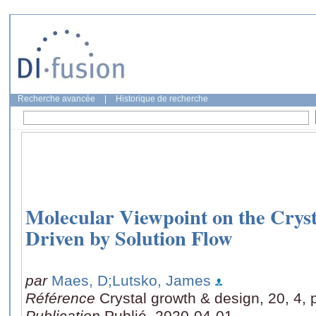
Recherche avancée
|
Historique de recherche
Molecular Viewpoint on the Cry
Driven by Solution Flow
par
Maes, D
;Lutsko, James
Référence
Crystal growth & design, 20, 4,
Publication
Publié, 2020-04-01