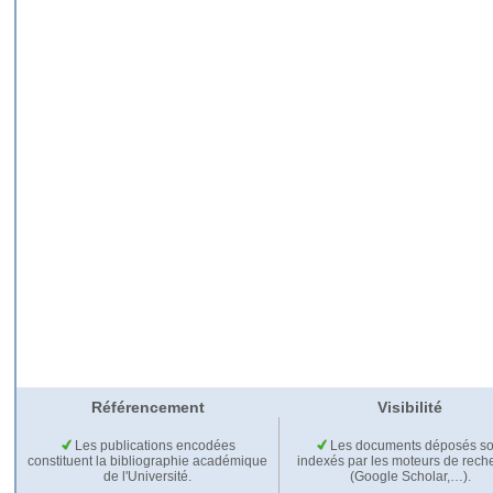
Référencement
Visibilité
Les publications encodées
Les documents déposés so
constituent la bibliographie académique
indexés par les moteurs de rech
de l'Université.
(Google Scholar,…).