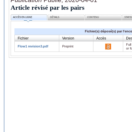
Article révisé par les pairs
ACCÈS EN LIGNE
DÉTAILS
CONTENU
STATI
Fichier(s) déposé(s) par l'enc
Fichier
Version
Accès
Des
Full
Flow1 revision3.pdf
Preprint
or f