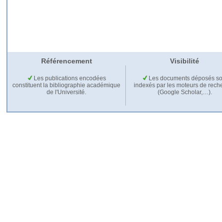
Référencement
Visibilité
Les publications encodées
Les documents déposés so
constituent la bibliographie académique
indexés par les moteurs de rech
de l'Université.
(Google Scholar,…).