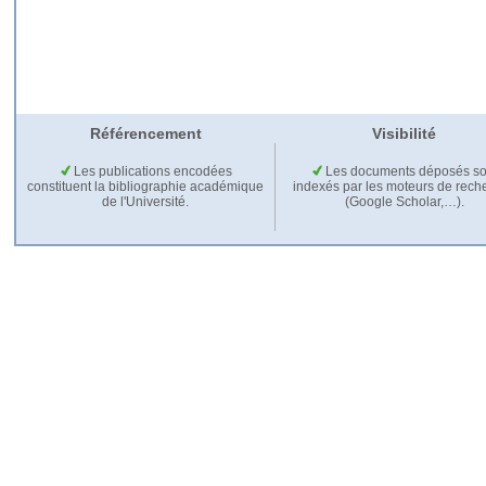
Référencement
Visibilité
Les publications encodées
Les documents déposés so
constituent la bibliographie académique
indexés par les moteurs de rech
de l'Université.
(Google Scholar,…).