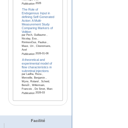
2026
Publication
The Role of
Endogenous Input in
defining Self-Generated
Action: A Multi-
Measurement Study
Comparing Markers of
Volition
par Pech, Guillaume ,
Nicolay, Eva ,
Rimkevičius, Paulius ,
Maoz, Uri , Cleeremans,
Axel
2026-01-06
Publication
A theoretical and
experimental model of
flow characteristics in
subretinal injections
par Ladha, Reza ,
Merveille, Benjamin ,
Wyns, Roland , Scheid,
Benoît , Willermain,
Francois , De Smet, Marc
2026-03
Publication
Facilité