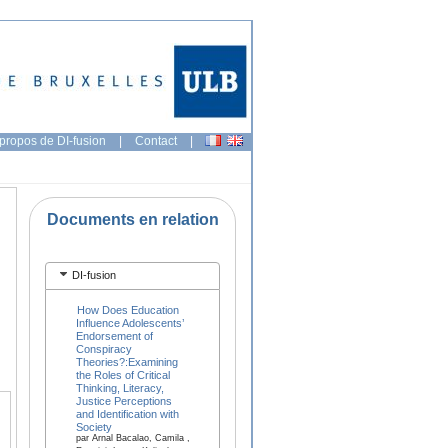
propos de DI-fusion
|
Contact
|
Documents en relation
DI-fusion
How Does Education
Influence Adolescents’
Endorsement of
Conspiracy
Theories?:Examining
the Roles of Critical
Thinking, Literacy,
Justice Perceptions
and Identification with
Society
par Arnal Bacalao, Camila ,