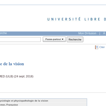
herche
Mon DI-fusion
|
À 
Passe-partout
Citer
e de la vision
MED (ULB) (24 sept. 2018)
ysiologie et physiopathologie de la vision
emer, Françoise