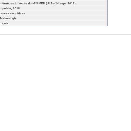
nférences à l’école du MINIMED (ULB) (24 sept. 2018)
n publié, 2018
iences cognitives
htalmologie
ançais