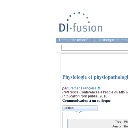
Recherche avancée
|
Historique de rec
Physiologie et physiopathologi
par
Bremer, Françoise
Référence
Conférences à l’école du MINI
Publication
Non publié, 2018
Communication à un colloque
DÉTAILS
Titre:
Ph
Auteur:
Br