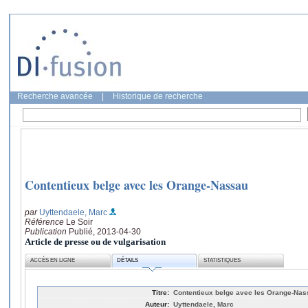
Recherche avancée
|
Historique de recherche
Contentieux belge avec les Orange-Nassau
par
Uyttendaele, Marc
Référence
Le Soir
Publication
Publié, 2013-04-30
Article de presse ou de vulgarisation
ACCÈS EN LIGNE
DÉTAILS
STATISTIQUES
Titre:
Contentieux belge avec les Orange-Na
Auteur:
Uyttendaele, Marc