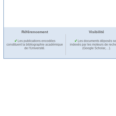
Référencement
Visibilité
Les publications encodées
Les documents déposés so
constituent la bibliographie académique
indexés par les moteurs de rech
de l'Université.
(Google Scholar,…).