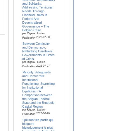
and Solidarity:
Addressing Territorial
Needs Through
Financial Rules in
Federal And
Decentralized
Governance – The
Belgian Case
par Rigaux, Lucien
2026-07-08
Publication
Between Continuity
and Democracy:
Rethinking Caretaker
Governments in Times
of Crisis
par Rigaux, Lucien
2026-07-07
Publication
Minority Safeguards
and Democratic
Institutional
Functioning. Searching
for Institutional
Equilibrium: A
Comparison between
the Belgian Federal
State and the Brussels-
Capital Region
par Rigaux, Lucien
2026-06-29
Publication
Qui sont les partis qui
bloquent
historiquement le plus