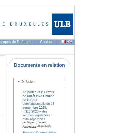
propos de DI-fusion
|
Contact
|
Documents en relation
DI-fusion
La portée et les effets
de l’arrêt taxe Caïman
de la Cour
constitutionnelle du 18
septembre 2025,
n°117/2025 – des
lacunes législatives
auto-réparables
par Rigaux, Lucien
2026-06-08
Publication
Between Responsibility