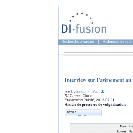
Recherche avancée
|
Historique de rec
Interview sur l’avènement au 
par
Uyttendaele, Marc
Référence
Clarín
Publication
Publié, 2013-07-11
Article de presse ou de vulgarisation
DÉTAILS
Titre:
In
Auteur:
Uy