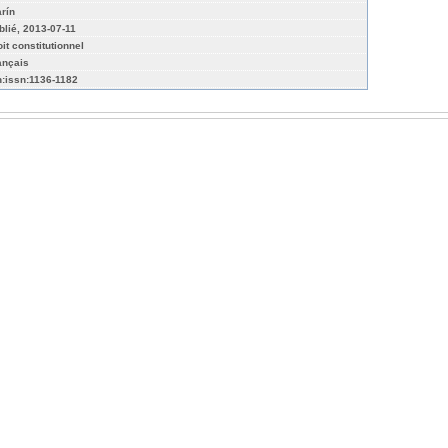
arín
blié, 2013-07-11
it constitutionnel
ançais
n:issn:1136-1182