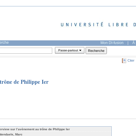
herche
Mon DI-fusion
|
À 
Passe-partout
Citer
trône de Philippe Ier
terview sur l’avènement au trône de Philippe Ier
ttendaele, Marc