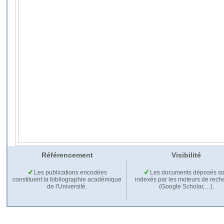
Référencement
Visibilité
Les publications encodées
Les documents déposés so
constituent la bibliographie académique
indexés par les moteurs de rech
de l'Université.
(Google Scholar,…).