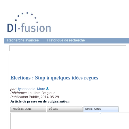
Recherche avancée
|
Historique de recherche
Elections : Stop à quelques idées reçues
par
Uyttendaele, Marc
Référence
La Libre Belgique
Publication
Publié, 2014-05-29
Article de presse ou de vulgarisation
ACCÈS EN LIGNE
DÉTAILS
STATISTIQUES