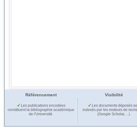
Référencement
Visibilité
Les publications encodées
Les documents déposés so
constituent la bibliographie académique
indexés par les moteurs de rech
de l'Université.
(Google Scholar,…).