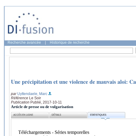
Recherche avancée
|
Historique de recherche
Une précipitation et une violence de mauvais aloi: C
par
Uyttendaele, Marc
Référence
Le Soir
Publication
Publié, 2017-10-11
Article de presse ou de vulgarisation
ACCÈS EN LIGNE
DÉTAILS
STATISTIQUES