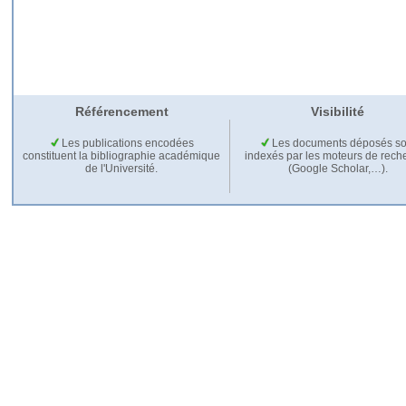
Référencement
Visibilité
Les publications encodées
Les documents déposés so
constituent la bibliographie académique
indexés par les moteurs de rech
de l'Université.
(Google Scholar,…).