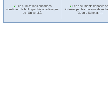
Les publications encodées
Les documents déposés so
constituent la bibliographie académique
indexés par les moteurs de rech
de l'Université.
(Google Scholar,…).