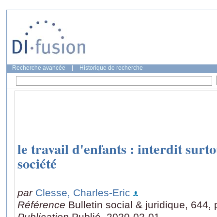
Recherche avancée
|
Historique de recherche
le travail d'enfants : interdit sur
société
par
Clesse, Charles-Eric
Référence
Bulletin social & juridique, 644,
Publication
Publié, 2020-02-01