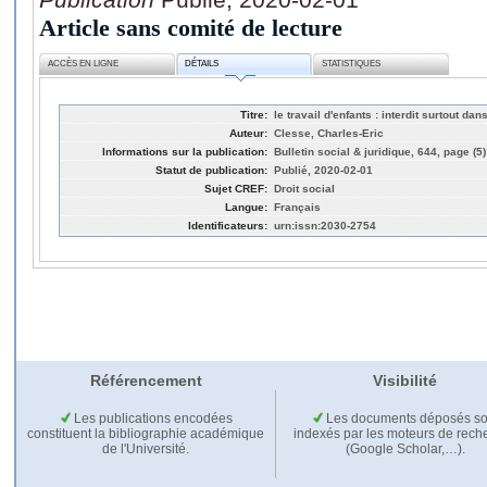
Article sans comité de lecture
ACCÈS EN LIGNE
DÉTAILS
STATISTIQUES
Titre:
le travail d'enfants : interdit surtout da
Auteur:
Clesse, Charles-Eric
Informations sur la publication:
Bulletin social & juridique, 644, page (5)
Statut de publication:
Publié, 2020-02-01
Sujet CREF:
Droit social
Langue:
Français
Identificateurs:
urn:issn:2030-2754
Référencement
Visibilité
Les publications encodées
Les documents déposés so
constituent la bibliographie académique
indexés par les moteurs de rech
de l'Université.
(Google Scholar,…).