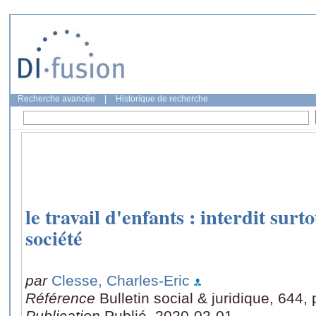
Recherche avancée
|
Historique de recherche
le travail d'enfants : interdit sur
société
par
Clesse, Charles-Eric
Référence
Bulletin social & juridique, 644,
Publication
Publié, 2020-02-01