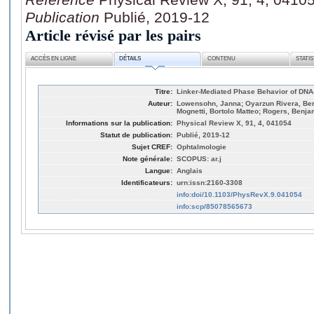
Publication
Publié, 2019-12
Article révisé par les pairs
ACCÈS EN LIGNE
DÉTAILS
CONTENU
STATI
Titre:
Linker-Mediated Phase Behavior of DNA
Auteur:
Lowensohn, Janna; Oyarzun Rivera, Bern
Mognetti, Bortolo Matteo; Rogers, Benja
Informations sur la publication:
Physical Review X, 91, 4, 041054
Statut de publication:
Publié, 2019-12
Sujet CREF:
Ophtalmologie
Note générale:
SCOPUS: ar.j
Langue:
Anglais
Identificateurs:
urn:issn:2160-3308
info:doi/10.1103/PhysRevX.9.041054
info:scp/85078565673