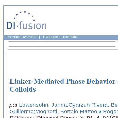
Recherche avancée
|
Historique de recherche
Linker-Mediated Phase Behavior
Colloids
par
Lowensohn, Janna
;Oyarzun Rivera, Be
Guillermo
;Mognetti, Bortolo Matteo
;Roger
Référence
Physical Review X, 91, 4, 0410