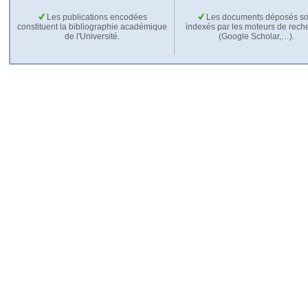
Les publications encodées
Les documents déposés so
constituent la bibliographie académique
indexés par les moteurs de rech
de l'Université.
(Google Scholar,…).