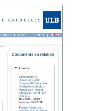
propos de DI-fusion
|
Contact
|
Documents en relation
DI-fusion
Conceptions of
Democracy in the
European Parliament: A
Qualitative Analysis of
Mainstream Political
Groups in Rule of Law
Debates
par Coman, Ramona
2026-02-01
Publication
Political Parties and
Dissensus over Liberal