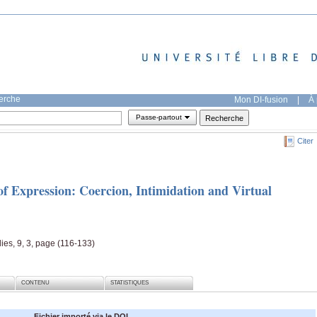
herche
Mon DI-fusion
|
À 
Passe-partout
Citer
 Expression: Coercion, Intimidation and Virtual
ies, 9, 3, page (116-133)
CONTENU
STATISTIQUES
Fichier importé via le DOI