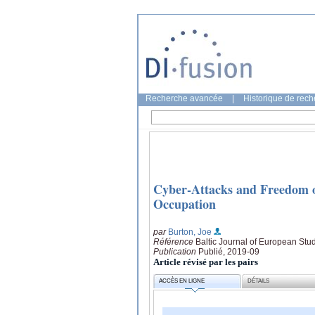
Recherche avancée
|
Historique de rec
Cyber-Attacks and Freedom of
Occupation
par
Burton, Joe
Référence
Baltic Journal of European Stud
Publication
Publié, 2019-09
Article révisé par les pairs
ACCÈS EN LIGNE
DÉTAILS