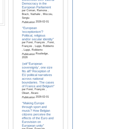
Democracy in the
European Parliament
par Coman, Ramona ,
Brack, Nathalie , Miscoiu,
Sergiu
2026-02-01
Publication
“European
‘exceptionism’?
Political, religious
and/or secular identity”
par Foret, François , Foret,
François , Luppi, Robberto
, Luppi, Robberto
Routledge,
Publication
2026
(wit“‘European
sovereignty’, one size
fits all? Reception of
EU political narratives
across national
boundaries. The cases
of France and Belgium"
par Foret, François ,
Oleart, Alvaro
2026-02-01
Publication
“Making Europe
through sport and
music? How Belgian
citizens perceive the
effects of the Euro and
Eurovision on
European unity”