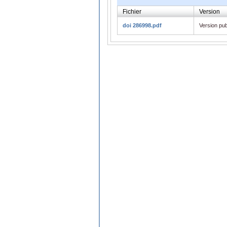
Fichier
Version
doi 286998.pdf
Version pub