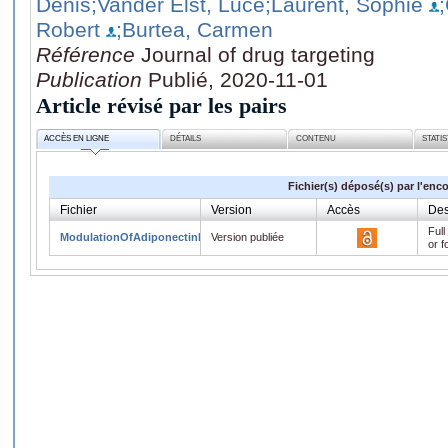
Denis
;Vander Elst, Luce
;Laurent, Sophie
Robert
;Burtea, Carmen
Référence
Journal of drug targeting
Publication
Publié, 2020-11-01
Article révisé par les pairs
ACCÈS EN LIGNE
DÉTAILS
CONTENU
STATI
Fichier(s) déposé(s) par l'enc
Fichier
Version
Accès
Des
Full
ModulationOfAdiponectinReceptors.pdf
Version publiée
or f