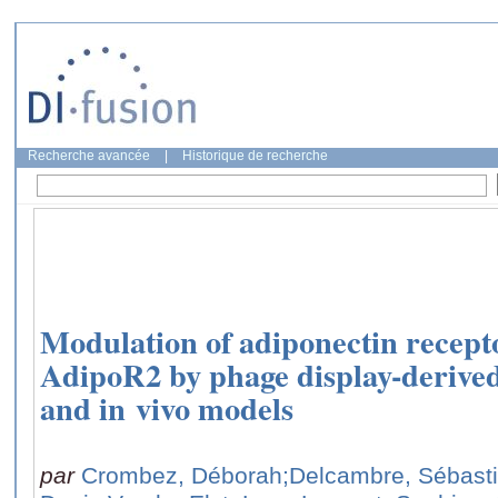
Recherche avancée
|
Historique de recherche
Modulation of adiponectin recep
AdipoR2 by phage display-derived 
and in vivo models
par
Crombez, Déborah
;Delcambre, Sébast