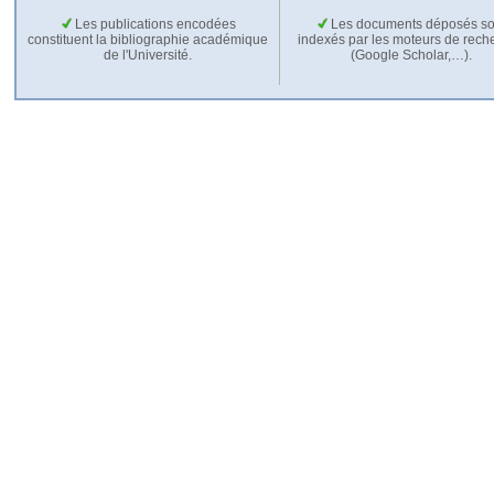
Les publications encodées
Les documents déposés so
constituent la bibliographie académique
indexés par les moteurs de rech
de l'Université.
(Google Scholar,…).