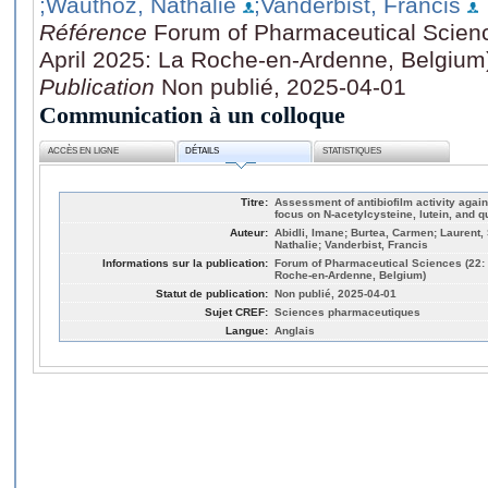
;Wauthoz, Nathalie
;Vanderbist, Francis
Référence
Forum of Pharmaceutical Scienc
April 2025: La Roche-en-Ardenne, Belgium
Publication
Non publié, 2025-04-01
Communication à un colloque
ACCÈS EN LIGNE
DÉTAILS
STATISTIQUES
Titre:
Assessment of antibiofilm activity aga
focus on N-acetylcysteine, lutein, and q
Auteur:
Abidli, Imane; Burtea, Carmen; Laurent,
Nathalie; Vanderbist, Francis
Informations sur la publication:
Forum of Pharmaceutical Sciences (22: 3
Roche-en-Ardenne, Belgium)
Statut de publication:
Non publié, 2025-04-01
Sujet CREF:
Sciences pharmaceutiques
Langue:
Anglais