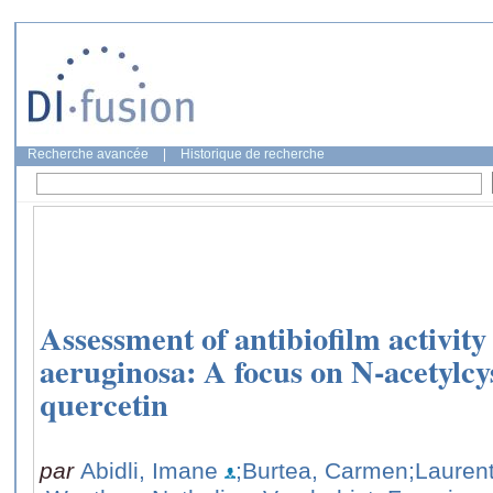
Recherche avancée
|
Historique de recherche
Assessment of antibiofilm activit
aeruginosa: A focus on N-acetylcys
quercetin
par
Abidli, Imane
;Burtea, Carmen
;Lauren