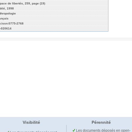
pace de libertés, 259, page (19)
blié, 1998
thropologie
ançais
n:issn:0775-2768
-020614
Visibilité
Pérennité
Les documents déposés en open-