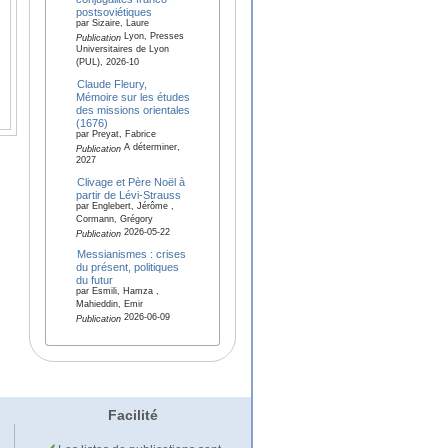
postsoviétiques
par Sizaire, Laure
Lyon, Presses
Publication
Universitaires de Lyon
(PUL), 2026-10
Claude Fleury,
Mémoire sur les études
des missions orientales
(1676)
par Preyat, Fabrice
A déterminer,
Publication
2027
Clivage et Père Noël à
partir de Lévi-Strauss
par Englebert, Jérôme ,
Cormann, Grégory
2026-05-22
Publication
Messianismes : crises
du présent, politiques
du futur
par Esmili, Hamza ,
Mahieddin, Emir
2026-06-09
Publication
Facilité