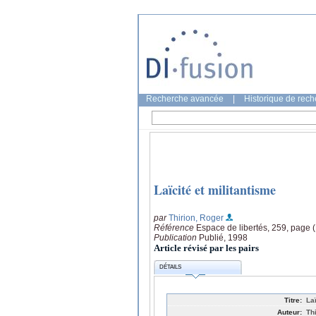
Recherche avancée
|
Historique de rec
Laïcité et militantisme
par
Thirion, Roger
Référence
Espace de libertés, 259, page 
Publication
Publié, 1998
Article révisé par les pairs
DÉTAILS
Titre:
La
Auteur:
Th