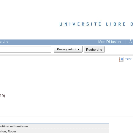
herche
Mon DI-fusion
|
À 
Passe-partout
Citer
(19)
ïcité et militantisme
irion, Roger