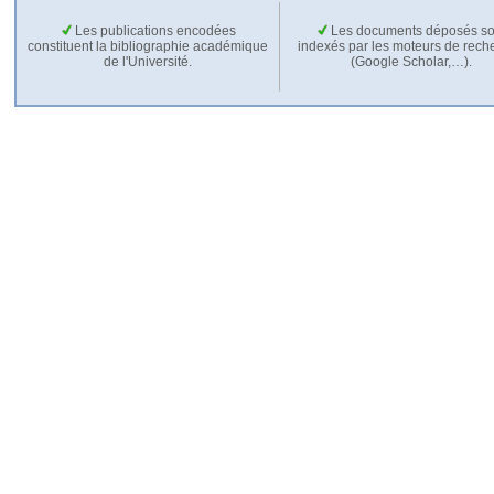
Les publications encodées
Les documents déposés so
constituent la bibliographie académique
indexés par les moteurs de rech
de l'Université.
(Google Scholar,…).