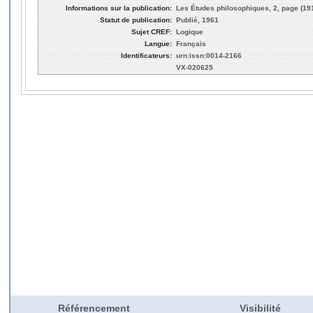
Informations sur la publication:
Les Études philosophiques, 2, page (19
Statut de publication:
Publié, 1961
Sujet CREF:
Logique
Langue:
Français
Identificateurs:
urn:issn:0014-2166
VX-020625
Référencement
Visibilité