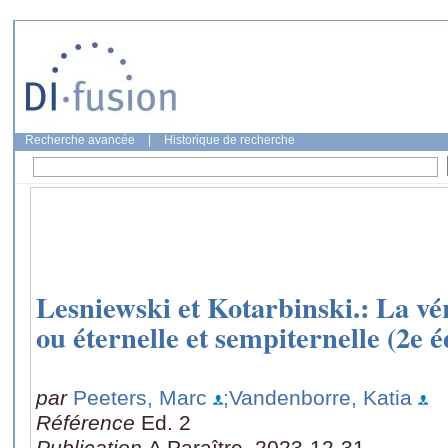
Recherche avancée
|
Historique de recherche
Lesniewski et Kotarbinski.: La véri
ou éternelle et sempiternelle (2e é
par
Peeters, Marc
;Vandenborre, Katia
Référence
Ed. 2
Publication
A Paraître, 2023-12-31