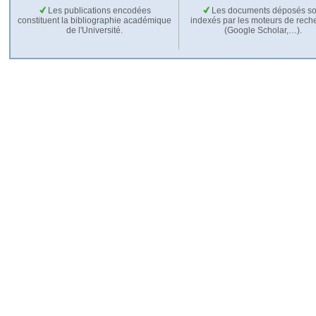
Les publications encodées
Les documents déposés so
constituent la bibliographie académique
indexés par les moteurs de rech
de l'Université.
(Google Scholar,…).