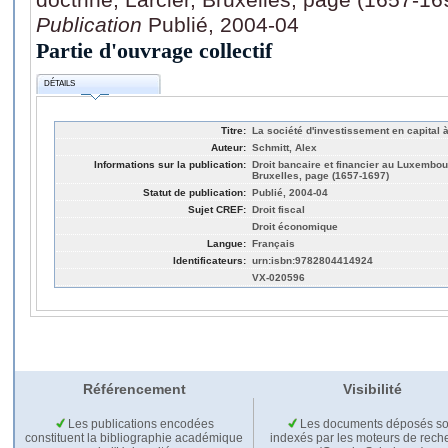
Publication
Publié, 2004-04
Partie d'ouvrage collectif
DÉTAILS
Titre:
La société d'investissement en capital 
Auteur:
Schmitt, Alex
Informations sur la publication:
Droit bancaire et financier au Luxembour
Bruxelles, page (1657-1697)
Statut de publication:
Publié, 2004-04
Sujet CREF:
Droit fiscal
Droit économique
Langue:
Français
Identificateurs:
urn:isbn:9782804414924
VX-020596
Référencement
Visibilité
Les publications encodées
Les documents déposés so
constituent la bibliographie académique
indexés par les moteurs de rech