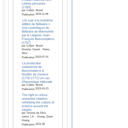
Lettres persanes
(1760)
par Collart, Muriel
2024-11-08
Publication
«Je suis à la troisième
édition de Bélisaire.»
Une contrefaçon du
Bélisaire de Marmontel
par le Liégeois Jean-
François Bassompierre
(1767)
par Collart, Muriel ,
Droixhe, Daniel , Piette,
Alice
2023-07-01
Publication
La production
voltairienne de
Bassompierre &
Nouffer de Genève
(1776-1777):Un cas
d’heuristique éditoriale
par Collart, Muriel
2023-03-23
Publication
The right to refuse
unwanted citations:
rethinking the culture of
science around the
citation
par Teixeira da Silva,
Jaime J.A. , Vuong, Quan-
Hoang
2021-06
Publication