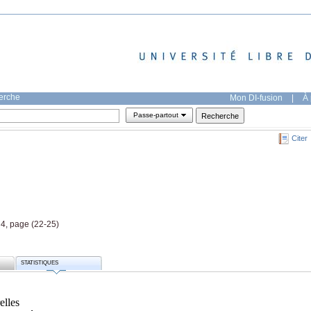
herche
Mon DI-fusion
|
À 
Passe-partout
Citer
 4, page (22-25)
STATISTIQUES