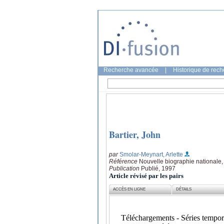
Recherche avancée
|
Historique de rec
Bartier, John
par
Smolar-Meynart, Arlette
Référence
Nouvelle biographie nationale,
Publication
Publié, 1997
Article révisé par les pairs
ACCÈS EN LIGNE
DÉTAILS