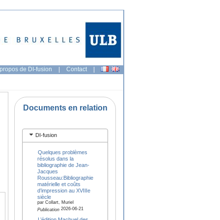
propos de DI-fusion
|
Contact
|
Documents en relation
DI-fusion
Quelques problèmes
résolus dans la
bibliographie de Jean-
Jacques
Rousseau:Bibliographie
matérielle et coûts
d’impression au XVIIIe
siècle
par Collart, Muriel
2026-06-21
Publication
L’édition Machuel des