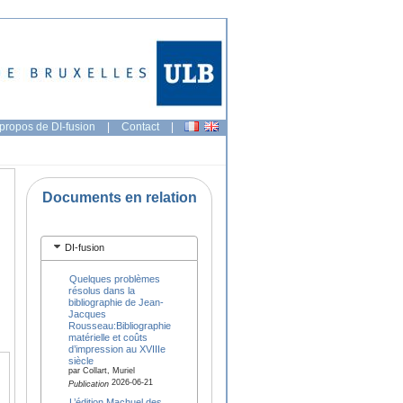
propos de DI-fusion
|
Contact
|
Documents en relation
DI-fusion
Quelques problèmes
résolus dans la
bibliographie de Jean-
Jacques
Rousseau:Bibliographie
matérielle et coûts
d’impression au XVIIIe
siècle
par Collart, Muriel
2026-06-21
Publication
L’édition Machuel des