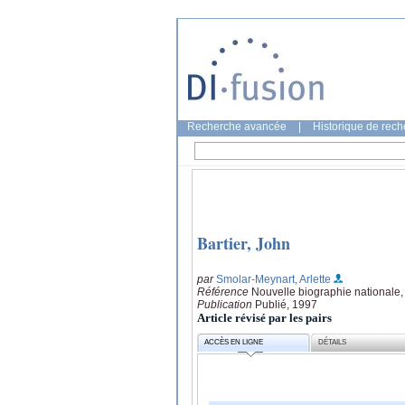
Recherche avancée
|
Historique de rec
Bartier, John
par
Smolar-Meynart, Arlette
Référence
Nouvelle biographie nationale,
Publication
Publié, 1997
Article révisé par les pairs
ACCÈS EN LIGNE
DÉTAILS