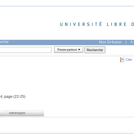
herche
Mon DI-fusion
|
À 
Passe-partout
Citer
 4, page (22-25)
STATISTIQUES