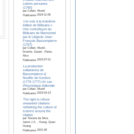
Lettres persanes
(1760)
par Collart, Muriel
2024-11-08
Publication
«Je suis à la troisième
édition de Bélisaire.»
Une contrefaçon du
Bélisaire de Marmontel
par le Liégeois Jean-
François Bassompierre
(1767)
par Collart, Muriel ,
Droixhe, Daniel , Piette,
Alice
2023-07-01
Publication
La production
voltairienne de
Bassompierre &
Nouffer de Genève
(1776-1777):Un cas
d’heuristique éditoriale
par Collart, Muriel
2023-03-23
Publication
The right to refuse
unwanted citations:
rethinking the culture of
science around the
citation
par Teixeira da Silva,
Jaime J.A. , Vuong, Quan-
Hoang
2021-06
Publication