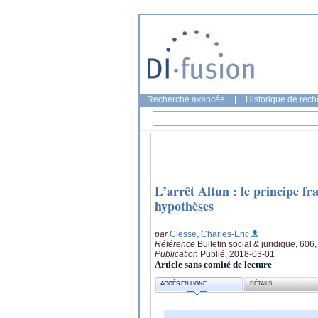
Recherche avancée
|
Historique de rec
L’arrêt Altun : le principe f
hypothèses
par
Clesse, Charles-Eric
Référence
Bulletin social & juridique, 606
Publication
Publié, 2018-03-01
Article sans comité de lecture
ACCÈS EN LIGNE
DÉTAILS