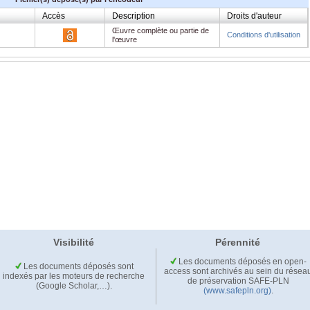
Accès
Description
Droits d'auteur
Œuvre complète ou partie de
Conditions d'utilisation
l'œuvre
Visibilité
Pérennité
Les documents déposés en open-
Les documents déposés sont
access sont archivés au sein du résea
indexés par les moteurs de recherche
de préservation SAFE-PLN
(Google Scholar,…).
(www.safepln.org)
.