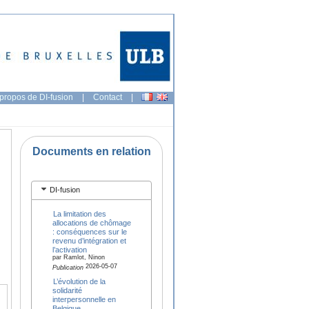
propos de DI-fusion
|
Contact
|
Documents en relation
DI-fusion
La limitation des
allocations de chômage
: conséquences sur le
revenu d’intégration et
l’activation
par Ramlot, Ninon
2026-05-07
Publication
L’évolution de la
solidarité
interpersonnelle en
Belgique