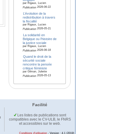
par Rigaux, Lucien
2026-06-22
Publication
L’évolution de la
redistribution à travers
la fiscalité
par Rigaux, Lucien
2026-05-21
Publication
La solidarité en
Belgique ou l’histoire de
la justice sociale
par Rigaux, Lucien
2026-06-18
Publication
Quand le droit de la
sécurité sociale
rencontre la pensée
critique féministe
par Gilman, Juliette
2026-05-13
Publication
Facilité
Les listes de publications sont
u
compatibles avec le CV-ULB, le FNRS
et accessibles sur le web.
Conditions d'utilisation
- Version : 4.1 (2019)