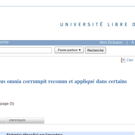
herche
Mon DI-fusion
|
À 
Passe-partout
Citer
raus omnia corrumpit reconnu et appliqué dans certains
, page (5)
STATISTIQUES
Fichier(s) déposé(s) par l'encodeur