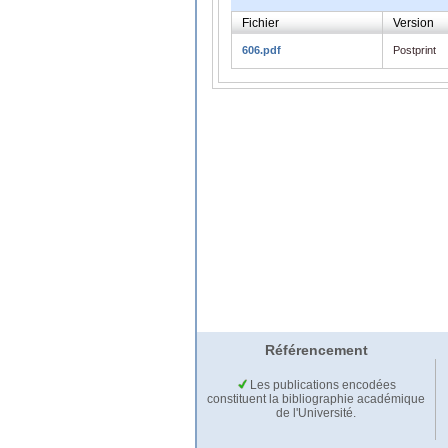
Fichier
Version
606.pdf
Postprint
Référencement
Les publications encodées
constituent la bibliographie académique
de l'Université.