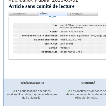
Article sans comité de lecture
ACCÈS EN LIGNE
DÉTAILS
STATISTIQUES
Titre:
L’arrêt Altun : le principe fraus omnia 
certains hypothèses
Auteur:
Clesse, Charles-Eric
Informations sur la publication:
Bulletin social & juridique, 606, page (5)
Statut de publication:
Publié, 2018-03-01
Sujet CREF:
Droit social
Langue:
Français
Identificateurs:
urn:issn:2030-2754
Référencement
Visibilité
Les publications encodées
Les documents déposés so
constituent la bibliographie académique
indexés par les moteurs de rech
de l'Université.
(Google Scholar,…).