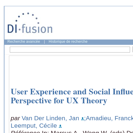
Recherche avancée
|
Historique de recherche
User Experience and Social Infl
Perspective for UX Theory
par
Van Der Linden, Jan
;Amadieu, Franc
Leemput, Cécile
Référence
In: Marcus A., Wang W. (eds) D