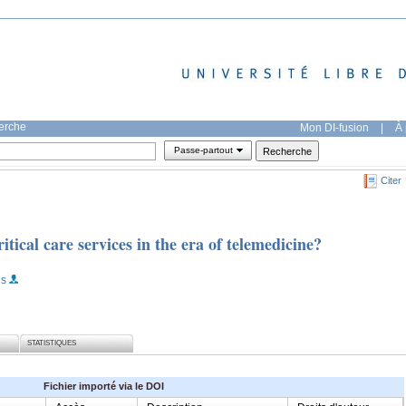
herche
Mon DI-fusion
|
À 
Passe-partout
Citer
tical care services in the era of telemedicine?
is
STATISTIQUES
Fichier importé via le DOI