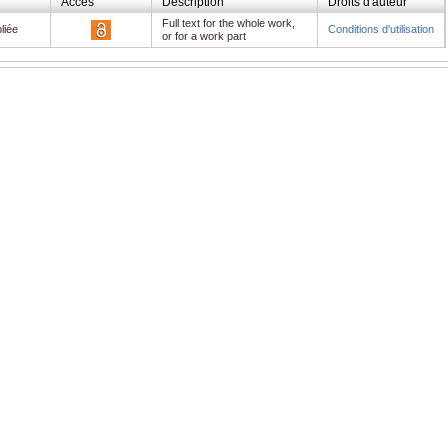
Accès
Description
Droits d'auteur
Full text for the whole work,
liée
Conditions d'utilisation
or for a work part