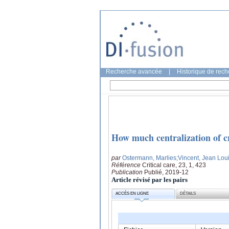
Recherche avancée
|
Historique de rec
How much centralization of cri
par
Ostermann, Marlies
;Vincent, Jean Lou
Référence
Critical care, 23, 1, 423
Publication
Publié, 2019-12
Article révisé par les pairs
ACCÈS EN LIGNE
DÉTAILS