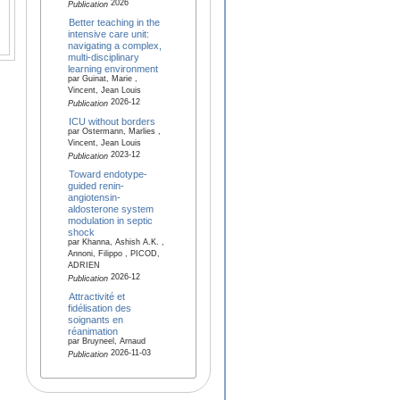
2026
Publication
Better teaching in the
intensive care unit:
navigating a complex,
multi-disciplinary
learning environment
par Guinat, Marie ,
Vincent, Jean Louis
2026-12
Publication
ICU without borders
par Ostermann, Marlies ,
Vincent, Jean Louis
2023-12
Publication
Toward endotype-
guided renin-
angiotensin-
aldosterone system
modulation in septic
shock
par Khanna, Ashish A.K. ,
Annoni, Filippo , PICOD,
ADRIEN
2026-12
Publication
Attractivité et
fidélisation des
soignants en
réanimation
par Bruyneel, Arnaud
2026-11-03
Publication