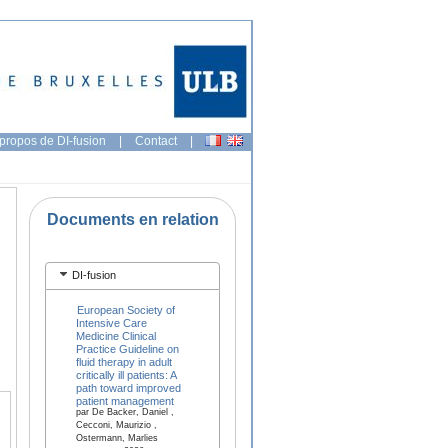
propos de DI-fusion
|
Contact
|
Documents en relation
DI-fusion
European Society of
Intensive Care
Medicine Clinical
Practice Guideline on
fluid therapy in adult
critically ill patients: A
path toward improved
patient management
par De Backer, Daniel ,
Cecconi, Maurizio ,
Ostermann, Marlies