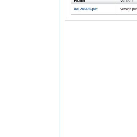
Fichier
Version
doi 285435.pdf
Version pub