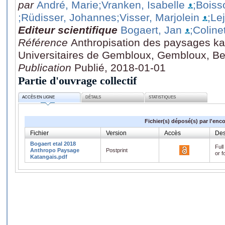
par
André, Marie
;Vranken, Isabelle
;Boiss
;Rüdisser, Johannes
;Visser, Marjolein
;Le
Editeur scientifique
Bogaert, Jan
;Colinet
Référence
Anthropisation des paysages ka
Universitaires de Gembloux, Gembloux, Be
Publication
Publié, 2018-01-01
Partie d'ouvrage collectif
ACCÈS EN LIGNE
DÉTAILS
STATISTIQUES
Fichier(s) déposé(s) par l'enc
Fichier
Version
Accès
Des
Bogaert etal 2018
Full
Anthropo Paysage
Postprint
or f
Katangais.pdf