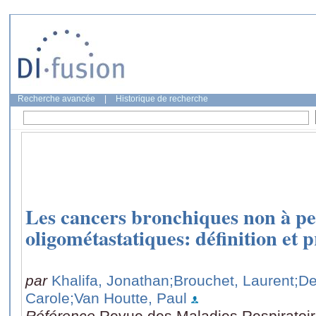
Recherche avancée
|
Historique de recherche
Les cancers bronchiques non à pet
oligométastatiques: définition et 
par
Khalifa, Jonathan
;Brouchet, Laurent
;D
Carole
;Van Houtte, Paul
Référence
Revue des Maladies Respiratoire