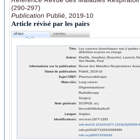
(290-297)
Publication
Publié, 2019-10
Article révisé par les pairs
DÉTAILS
CONTENU
Titre:
Les cancers bronchiques non à petites 
définition et prise en charge
Auteur:
Khalifa, Jonathan; Brouchet, Laurent; 
Van Houtte, Paul
Informations sur la publication:
Revue des Maladies Respiratoires Actual
Statut de publication:
Publié, 2019-10
Sujet CREF:
Pharmacothérapie
Mots-clés:
Lung cancer
Oligometastases
Radiotherapy
Surgery
Note générale:
SCOPUS: ar.j
DecretOANoAutActif
Langue:
Anglais
Identificateurs:
urn:issn:1877-1203
info:doi/10.1016/S1877-1203(19)30099-0
info:pii/S1877120319300990
info:scp/85074330042