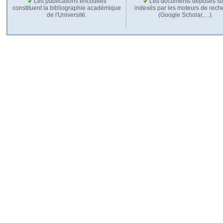
Les publications encodées
Les documents déposés so
constituent la bibliographie académique
indexés par les moteurs de rech
de l'Université.
(Google Scholar,…).