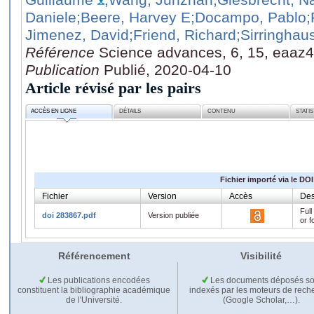
Daniele
;Beere, Harvey E
;Docampo, Pablo
;
Jimenez, David
;Friend, Richard
;Sirringhau
Référence
Science advances, 6, 15, eaaz
Publication
Publié, 2020-04-10
Article révisé par les pairs
ACCÈS EN LIGNE
DÉTAILS
CONTENU
STATI
Fichier importé via le DOI
Fichier
Version
Accès
Des
Full
doi 283867.pdf
Version publiée
or f
Référencement
Visibilité
Les publications encodées
Les documents déposés so
constituent la bibliographie académique
indexés par les moteurs de rech
de l'Université.
(Google Scholar,…).