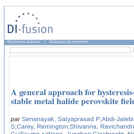
Recherche avancée
|
Historique de recherche
A general approach for hysteresis-
stable metal halide perovskite field
par
Senanayak, Satyaprasad P
;Abdi-Jaleb
S
;Carey, Remington
;Shivanna, Ravichandr
Guillaume
;Wang, Junzhan
;Giesbrecht, N