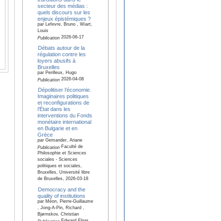
secteur des médias :
quels discours sur les
enjeux épistémiques ?
par Lefevre, Bruno , Wiart,
Louis
2026-06-17
Publication
Débats autour de la
régulation contre les
loyers abusifs à
Bruxelles
par Perilleux, Hugo
2026-04-08
Publication
Dépolitiser l’économie.
Imaginaires politiques
et reconfigurations de
l’État dans les
interventions du Fonds
monétaire international
en Bulgarie et en
Grèce
par Gemander, Ariane
Faculté de
Publication
Philosophie et Sciences
sociales - Sciences
politiques et sociales,
Bruxelles, Université libre
de Bruxelles, 2026-03-18
Democracy and the
quality of institutions
par Méon, Pierre-Guillaume
, Jong-A-Pin, Richard ,
Bjørnskov, Christian