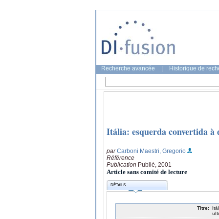
Recherche avancée
|
Historique de rec
Itália: esquerda convertida à 
par
Carboni Maestri, Gregorio
Référence
Publication
Publié, 2001
Article sans comité de lecture
DÉTAILS
Titre:
It
ult