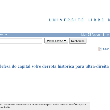
herche
Mon DI-fusion
|
À 
Passe-partout
Citer
defesa do capital sofre derrota histórica para ultra-direita
ália: esquerda convertida à defesa do capital sofre derrota histórica para
ra-direita