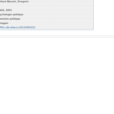
rboni Maestri, Gregorio
blié, 2001
ychologie politique
onomie politique
rtugais
PEc:ulb:ulbeco:2013/300151