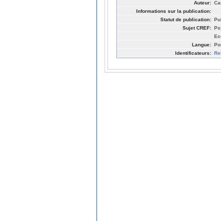
Auteur:
Ca
Informations sur la publication:
Statut de publication:
Pu
Sujet CREF:
Ps
Ec
Langue:
Po
Identificateurs:
Re