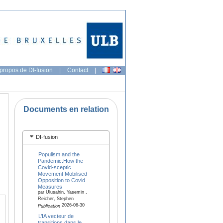
propos de DI-fusion
|
Contact
|
Documents en relation
DI-fusion
Populism and the
Pandemic:How the
Covid-sceptic
Movement Mobilised
Opposition to Covid
Measures
par Ulusahin, Yasemin ,
Reicher, Stephen
2026-06-30
Publication
L’IA vecteur de
transitions dans le