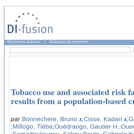
Recherche avancée
|
Historique de recherche
Tobacco use and associated risk f
results from a population-based c
par
Bonnechere, Bruno
;Cisse, Kadari
;G
;Millogo, Tiéba
;Ouédraogo, Gautier H.
;Oue
;Samadoulougou, Sekou
;Boyle, Gabriela
;K