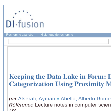
Recherche avancée
|
Historique de recherche
Keeping the Data Lake in Form:
Categorization Using Proximity 
par
Alserafi, Ayman
;Abelló, Alberto
;Rome
Référence
Lecture notes in computer scie
49)