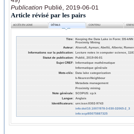
Publication
Publié, 2019-06-01
Article révisé par les pairs
ACCÈS EN LIGNE
DÉTAILS
CONTENU
STATI
Titre:
Keeping the Data Lake in Form: DS-kNN 
Proximity Mining
Auteur:
Alserafi, Ayman; Abelló, Alberto; Romer
Informations sur la publication:
Lecture notes in computer science, 118
Statut de publication:
Publié, 2019-06-01
Sujet CREF:
Informatique mathématique
Informatique générale
Mots-clés:
Data lake categorization
k-Nearest-Neighbour
Metadata management
Proximity mining
Note générale:
SCOPUS: cp.k
Langue:
Anglais
Identificateurs:
urn:issn:0302-9743
info:doi/10.1007/978-3-030-32065-2_3
info:scp/85075887325