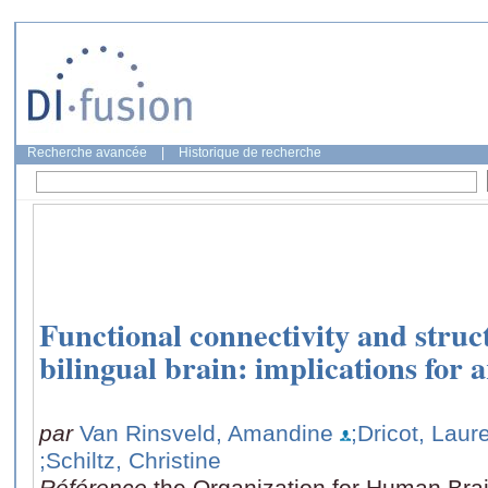
Recherche avancée
|
Historique de recherche
Functional connectivity and struct
bilingual brain: implications for 
par
Van Rinsveld, Amandine
;Dricot, Laur
;Schiltz, Christine
Référence
the Organization for Human Br