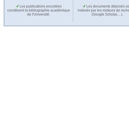
Les publications encodées
Les documents déposés so
constituent la bibliographie académique
indexés par les moteurs de rech
de l'Université.
(Google Scholar,…).