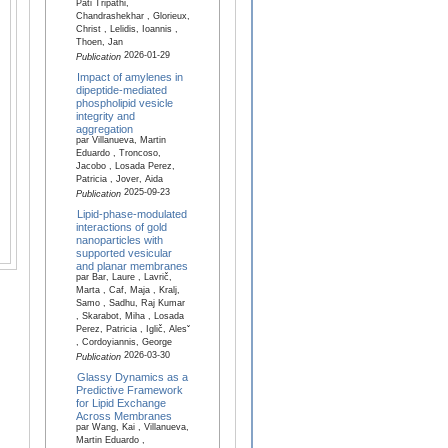
Pati Tripathi,
Chandrashekhar , Glorieux,
Christ , Lelidis, Ioannis ,
Thoen, Jan
2026-01-29
Publication
Impact of amylenes in
dipeptide-mediated
phospholipid vesicle
integrity and
aggregation
par Villanueva, Martin
Eduardo , Troncoso,
Jacobo , Losada Perez,
Patricia , Jover, Aida
2025-09-23
Publication
Lipid-phase-modulated
interactions of gold
nanoparticles with
supported vesicular
and planar membranes
par Bar, Laure , Lavrič,
Marta , Caf, Maja , Kralj,
Samo , Sadhu, Raj Kumar
, Skarabot, Miha , Losada
Perez, Patricia , Iglič, Alesˇ
, Cordoyiannis, George
2026-03-30
Publication
Glassy Dynamics as a
Predictive Framework
for Lipid Exchange
Across Membranes
par Wang, Kai , Villanueva,
Martin Eduardo ,