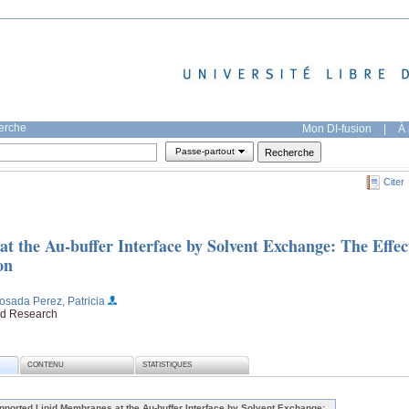
herche
Mon DI-fusion
|
À 
Passe-partout
Citer
 the Au‐buffer Interface by Solvent Exchange: The Effec
on
osada Perez, Patricia
ied Research
CONTENU
STATISTIQUES
pported Lipid Membranes at the Au‐buffer Interface by Solvent Exchange: