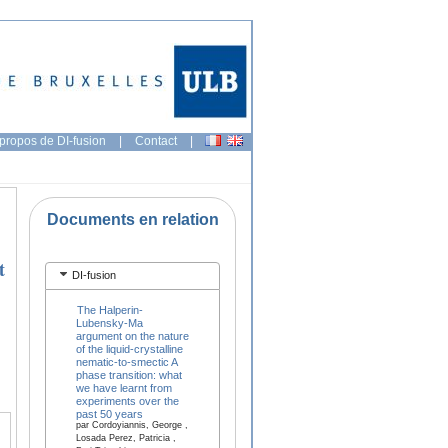
propos de DI-fusion
|
Contact
|
Documents en relation
t
DI-fusion
The Halperin-
Lubensky-Ma
argument on the nature
of the liquid-crystalline
nematic-to-smectic A
phase transition: what
we have learnt from
experiments over the
past 50 years
par Cordoyiannis, George ,
Losada Perez, Patricia ,