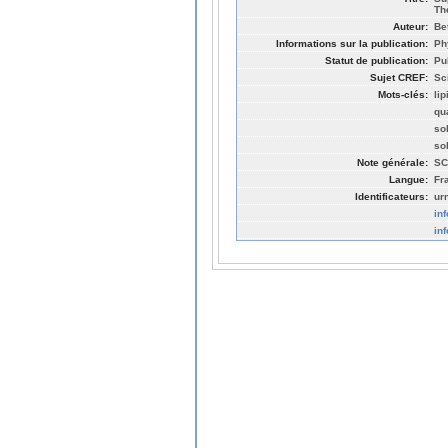
Th
Auteur:
Be
Informations sur la publication:
Ph
Statut de publication:
Pu
Sujet CREF:
Sc
Mots-clés:
li
qu
so
so
Note générale:
SC
Langue:
Fr
Identificateurs:
ur
in
in