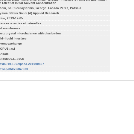
e Effect of Initial Solvent Concentration
tlem, Kai; Cordoyiannis, George; Losada Perez, Patricia
ysica Status Solidi (A) Applied Research
blié, 2019-12-05
iences exactes et naturelles
pid membranes
artz crystal microbalance with dissipation
lid–liquid interface
lvent exchange
OPUS: ar.j
ançais
n:issn:0031-8965
fo:doi/10.1002/pssa.201900837
fo:scp/85076367350