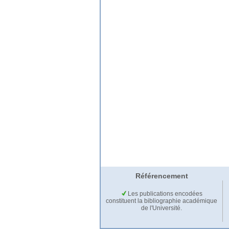
Référencement
Les publications encodées
constituent la bibliographie académique
de l'Université.