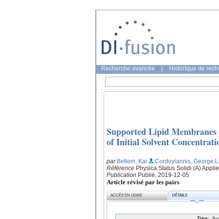
Recherche avancée
|
Historique de rec
Supported Lipid Membranes at
of Initial Solvent Concentrati
par
Betlem, Kai
;Cordoyiannis, George
;L
Référence
Physica Status Solidi (A) Appl
Publication
Publié, 2019-12-05
Article révisé par les pairs
ACCÈS EN LIGNE
DÉTAILS
Titre:
Su