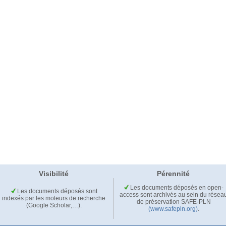
Visibilité
Pérennité
Les documents déposés en open-
Les documents déposés sont
access sont archivés au sein du résea
indexés par les moteurs de recherche
de préservation SAFE-PLN
(Google Scholar,…).
(www.safepln.org)
.