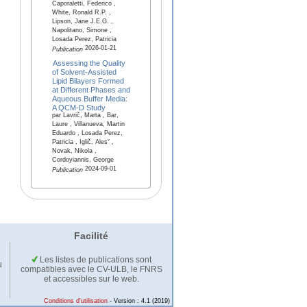
Caporaletti, Federico ,
White, Ronald R.P. ,
Lipson, Jane J.E.G. ,
Napolitano, Simone ,
Losada Perez, Patricia
2026-01-21
Publication
Assessing the Quality
of Solvent-Assisted
Lipid Bilayers Formed
at Different Phases and
Aqueous Buffer Media:
A QCM-D Study
par Lavrič, Marta , Bar,
Laure , Villanueva, Martin
Eduardo , Losada Perez,
Patricia , Iglič, Alesˇ ,
Novak, Nikola ,
Cordoyiannis, George
2024-09-01
Publication
Facilité
Les listes de publications sont
u
compatibles avec le CV-ULB, le FNRS
et accessibles sur le web.
Conditions d'utilisation
- Version : 4.1 (2019)