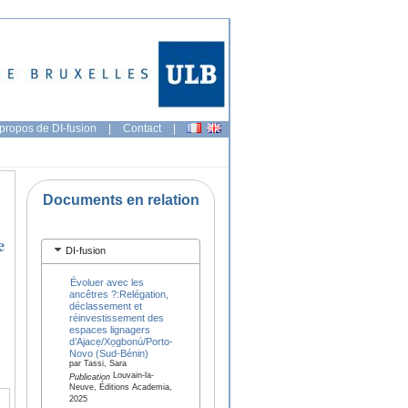
propos de DI-fusion
|
Contact
|
Documents en relation
e
DI-fusion
Évoluer avec les
ancêtres ?:Relégation,
déclassement et
réinvestissement des
espaces lignagers
d’Ajacẹ/Xọgbonú/Porto-
Novo (Sud-Bénin)
par Tassi, Sara
Louvain-la-
Publication
Neuve, Éditions Academia,
2025