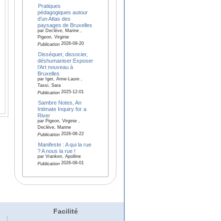
Pratiques
pédagogiques autour
d’un Atlas des
paysages de Bruxelles
par Declève, Marine ,
Pigeon, Virginie
2026-09-20
Publication
Disséquer, dissocier,
déshumaniser:Exposer
l’Art nouveau à
Bruxelles
par Iger, Anne-Laure ,
Tassi, Sara
2025-12-01
Publication
Sambre Notes, An
Intimate Inquiry for a
River
par Pigeon, Virginie ,
Declève, Marine
2026-06-22
Publication
Manifeste : A qui la rue
? A nous la rue !
par Vranken, Apolline
2026-06-01
Publication
Facilité