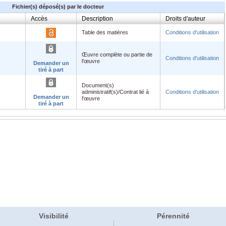
Fichier(s) déposé(s) par le docteur
Accès
Description
Droits d'auteur
Table des matières
Conditions d'utilisation
Œuvre complète ou partie de
Conditions d'utilisation
l'œuvre
Demander un
tiré à part
Document(s)
administratif(s)/Contrat lié à
Conditions d'utilisation
Demander un
l'œuvre
tiré à part
Visibilité
Pérennité