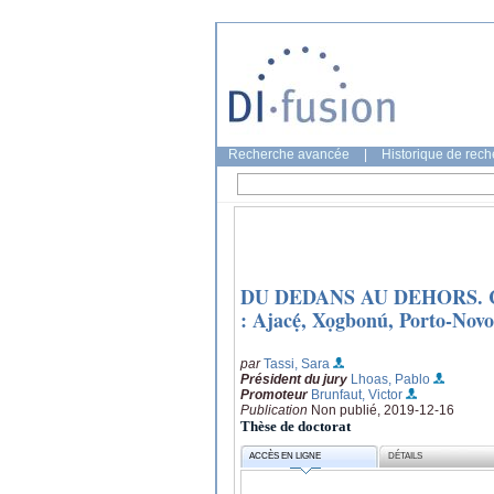
Recherche avancée
|
Historique de rec
DU DEDANS AU DEHORS. Conne
: Ajacẹ́, Xọgbonú, Porto-Nov
par
Tassi, Sara
Président du jury
Lhoas, Pablo
Promoteur
Brunfaut, Victor
Publication
Non publié, 2019-12-16
Thèse de doctorat
ACCÈS EN LIGNE
DÉTAILS