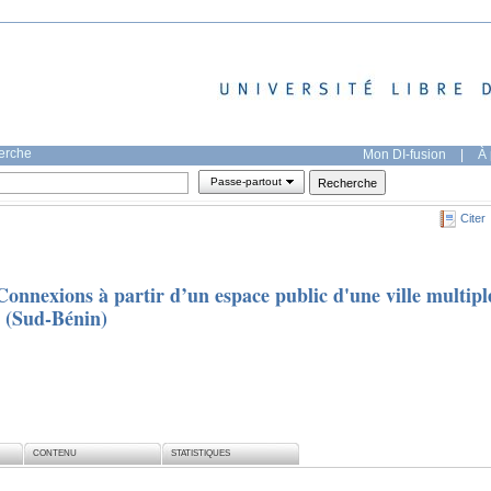
herche
Mon DI-fusion
|
À 
Passe-partout
Citer
xions à partir d’un espace public d'une ville multipl
o (Sud-Bénin)
CONTENU
STATISTIQUES