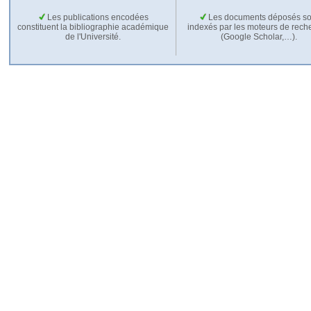
Les publications encodées
Les documents déposés so
constituent la bibliographie académique
indexés par les moteurs de rech
de l'Université.
(Google Scholar,…).