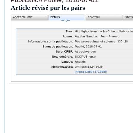
Article révisé par les pairs
ACCÈS EN LIGNE
DÉTAILS
CONTENU
STATI
Titre:
Highlights from the IceCube collaborati
Auteur:
Aguilar Sanchez, Juan Antonio
Informations sur la publication:
Pos proceedings of science, 335, 28
Statut de publication:
Publié, 2018-07-01
Sujet CREF:
Astrophysique
Note générale:
SCOPUS: cp.p
Langue:
Anglais
Identificateurs:
urn:issn:1824-8039
info:scp/85073719985