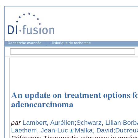
Recherche avancée
|
Historique de recherche
An update on treatment options f
adenocarcinoma
par
Lambert, Aurélien
;Schwarz, Lilian
;Borb
Laethem, Jean-Luc
;Malka, David
;Ducreu
Référence
Therapeutic advances in medica