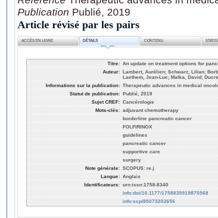
Publication
Publié, 2019
Article révisé par les pairs
ACCÈS EN LIGNE
DÉTAILS
CONTENU
STATI
Titre:
An update on treatment options for pan
Auteur:
Lambert, Aurélien; Schwarz, Lilian; Borb
Laethem, Jean-Luc; Malka, David; Ducre
Informations sur la publication:
Therapeutic advances in medical oncol
Statut de publication:
Publié, 2019
Sujet CREF:
Cancérologie
Mots-clés:
adjuvant chemotherapy
borderline pancreatic cancer
FOLFIRINOX
guidelines
pancreatic cancer
supportive care
surgery
Note générale:
SCOPUS: re.j
Langue:
Anglais
Identificateurs:
urn:issn:1758-8340
info:doi/10.1177/1758835919875568
info:scp/85073202656