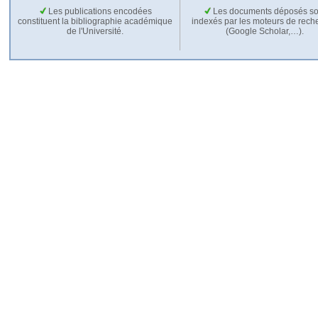
Les publications encodées
Les documents déposés so
constituent la bibliographie académique
indexés par les moteurs de rech
de l'Université.
(Google Scholar,…).