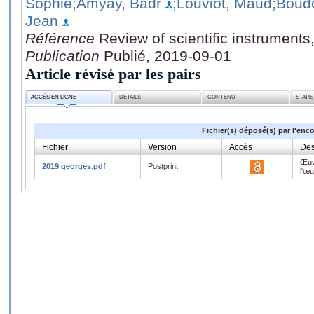
Sophie
;Amyay, Badr
;Louviot, Maud
;Boud
Jean
Référence
Review of scientific instruments
Publication
Publié, 2019-09-01
Article révisé par les pairs
ACCÈS EN LIGNE
DÉTAILS
CONTENU
STATI
Fichier(s) déposé(s) par l'enc
Fichier
Version
Accès
Des
Œuv
2019 georges.pdf
Postprint
l'œ