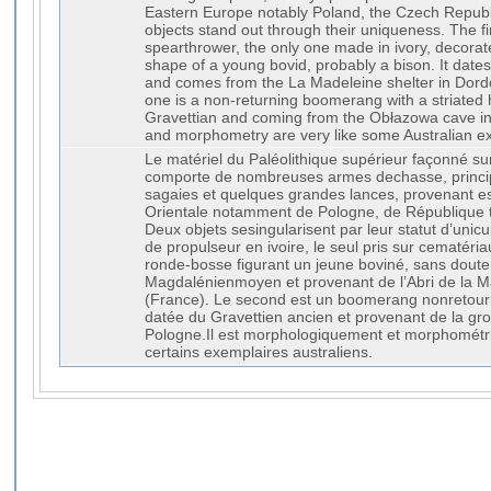
Eastern Europe notably Poland, the Czech Repu
objects stand out through their uniqueness. The fi
spearthrower, the only one made in ivory, decorat
shape of a young bovid, probably a bison. It date
and comes from the La Madeleine shelter in Dor
one is a non-returning boomerang with a striated h
Gravettian and coming from the Obłazowa cave in
and morphometry are very like some Australian e
Le matériel du Paléolithique supérieur façonné s
comporte de nombreuses armes dechasse, princi
sagaies et quelques grandes lances, provenant e
Orientale notamment de Pologne, de République t
Deux objets sesingularisent par leur statut d’uni
de propulseur en ivoire, le seul pris sur cematéri
ronde-bosse figurant un jeune boviné, sans doute
Magdalénienmoyen et provenant de l’Abri de la 
(France). Le second est un boomerang nonretourna
datée du Gravettien ancien et provenant de la gr
Pologne.Il est morphologiquement et morphométr
certains exemplaires australiens.