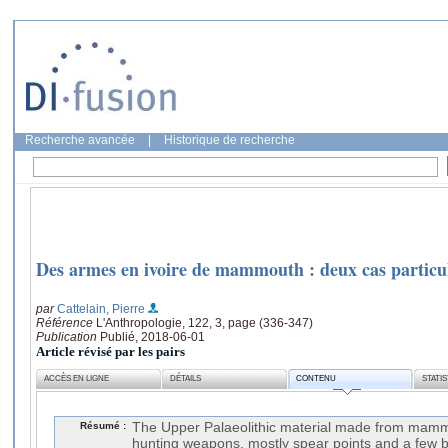
Recherche avancée
|
Historique de recherche
Des armes en ivoire de mammouth : deux cas particul
par
Cattelain, Pierre
Référence
L'Anthropologie, 122, 3, page (336-347)
Publication
Publié, 2018-06-01
Article révisé par les pairs
ACCÈS EN LIGNE
DÉTAILS
CONTENU
STATI
Résumé :
The Upper Palaeolithic material made from mam
hunting weapons, mostly spear points and a few b