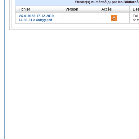
Fichier(s) numérisé(s) par les Biblioth
Fichier
Version
Accès
Des
VX-019185 17-12-2019
Full
14-56-31 c abbyy.pdf
or f