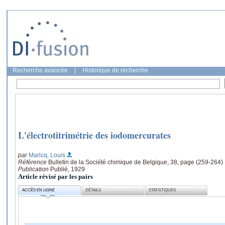
Recherche avancée
|
Historique de recherche
L'électrotitrimétrie des iodomercurates
par
Maricq, Louis
Référence
Bulletin de la Société chimique de Belgique, 38, page (259-264)
Publication
Publié, 1929
Article révisé par les pairs
ACCÈS EN LIGNE
DÉTAILS
STATISTIQUES