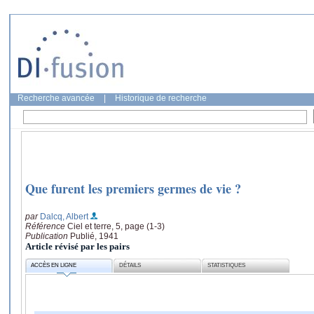
Recherche avancée
|
Historique de recherche
Que furent les premiers germes de vie ?
par
Dalcq, Albert
Référence
Ciel et terre, 5, page (1-3)
Publication
Publié, 1941
Article révisé par les pairs
ACCÈS EN LIGNE
DÉTAILS
STATISTIQUES