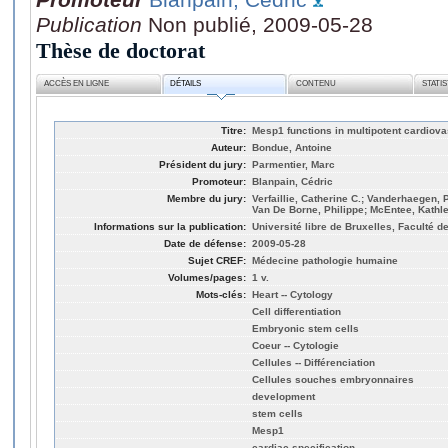
Publication
Non publié, 2009-05-28
Thèse de doctorat
ACCÈS EN LIGNE
DÉTAILS
CONTENU
STATI
Titre:
Mesp1 functions in multipotent cardiova
Auteur:
Bondue, Antoine
Président du jury:
Parmentier, Marc
Promoteur:
Blanpain, Cédric
Membre du jury:
Verfaillie, Catherine C.; Vanderhaegen,
Van De Borne, Philippe; McEntee, Kathl
Informations sur la publication:
Université libre de Bruxelles, Faculté 
Date de défense:
2009-05-28
Sujet CREF:
Médecine pathologie humaine
Volumes/pages:
1 v.
Mots-clés:
Heart -- Cytology
Cell differentiation
Embryonic stem cells
Coeur -- Cytologie
Cellules -- Différenciation
Cellules souches embryonnaires
development
stem cells
Mesp1
cardiac specification