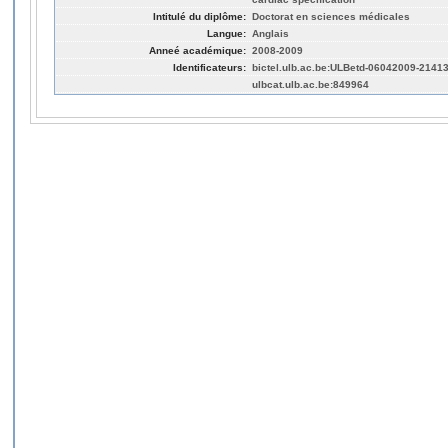
Intitulé du diplôme:
Doctorat en sciences médicales
Langue:
Anglais
Anneé académique:
2008-2009
Identificateurs:
bictel.ulb.ac.be:ULBetd-06042009-2141
ulbcat.ulb.ac.be:849964