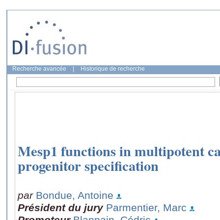
Recherche avancée
|
Historique de recherche
Mesp1 functions in multipotent c
progenitor specification
par
Bondue, Antoine
Président du jury
Parmentier, Marc
Promoteur
Blanpain, Cédric