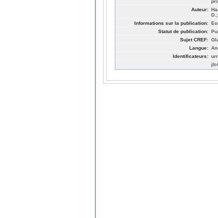
pr
Auteur:
Ha
D.
Informations sur la publication:
Eo
Statut de publication:
Pu
Sujet CREF:
Gl
Langue:
An
Identificateurs:
ur
jlt