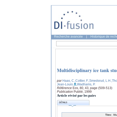
Recherche avancée
|
Historique de rec
Multidisciplinary ice tank st
par
Haas, C.
;Cottier, F.
;Smedsrud, L.H.
;Th
Jean-Louis
;Wadhams, P.
Référence
Eos, 80, 43, page (509-513)
Publication
Publié, 1999
Article révisé par les pairs
DÉTAILS
Titre:
Mu