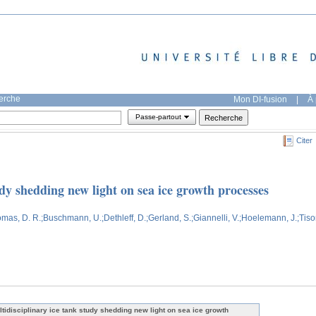
herche
Mon DI-fusion
|
À 
Passe-partout
Citer
udy shedding new light on sea ice growth processes
omas, D. R.
;Buschmann, U.
;Dethleff, D.
;Gerland, S.
;Giannelli, V.
;Hoelemann, J.
;Tiso
ltidisciplinary ice tank study shedding new light on sea ice growth