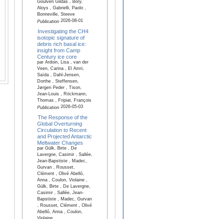
Goulven Gildas , Bory,
Aloys , Gabrielli, Paolo ,
Bonneville, Steeve
2026-08-01
Publication
Investigating the CH4
isotopic signature of
debris rich basal ice:
insight from Camp
Century ice core
par Ardoin, Lisa , van der
Veen, Carina , El Amri,
Saïda , Dahl-Jensen,
Dorthe , Steffensen,
Jørgen Peder , Tison,
Jean-Louis , Röckmann,
Thomas , Fripiat, François
2026-05-03
Publication
The Response of the
Global Overturning
Circulation to Recent
and Projected Antarctic
Meltwater Changes
par Gülk, Birte , De
Lavergne, Casimir , Sallée,
Jean-Bapstiste , Madec,
Gurvan , Rousset,
Clément , Olivé Abelló,
Anna , Coulon, Violaine ,
Gülk, Birte , De Lavergne,
Casimir , Sallée, Jean-
Bapstiste , Madec, Gurvan
, Rousset, Clément , Olivé
Abelló, Anna , Coulon,
Violaine