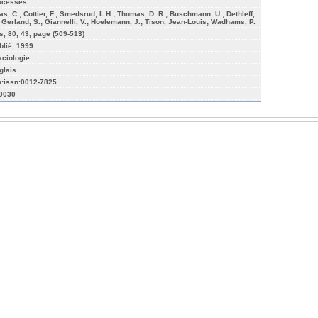
ocesses
as, C.; Cottier, F.; Smedsrud, L.H.; Thomas, D. R.; Buschmann, U.; Dethleff,
; Gerland, S.; Giannelli, V.; Hoelemann, J.; Tison, Jean-Louis; Wadhams, P.
s, 80, 43, page (509-513)
blié, 1999
aciologie
glais
n:issn:0012-7825
-0030