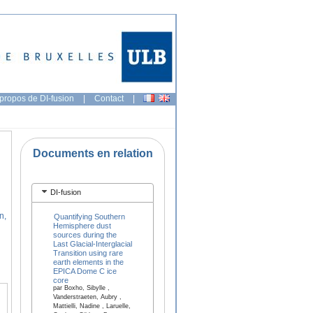
propos de DI-fusion
|
Contact
|
Documents en relation
DI-fusion
n,
Quantifying Southern
Hemisphere dust
sources during the
Last Glacial-Interglacial
Transition using rare
earth elements in the
EPICA Dome C ice
core
par Boxho, Sibylle ,
Vanderstraeten, Aubry ,
Mattielli, Nadine , Laruelle,