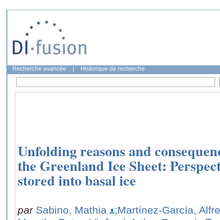
Recherche avancée
|
Historique de recherche
Unfolding reasons and consequenc
the Greenland Ice Sheet: Perspec
stored into basal ice
par
Sabino, Mathia
;Martínez-García, Alfr