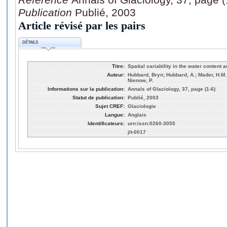
Publication
Publié, 2003
Article révisé par les pairs
DÉTAILS
Titre:
Spatial variability in the water content
Auteur:
Hubbard, Bryn; Hubbard, A.; Mader, H.M.;
Nienow, P.
Informations sur la publication:
Annals of Glaciology, 37, page (1-6)
Statut de publication:
Publié, 2003
Sujet CREF:
Glaciologie
Langue:
Anglais
Identificateurs:
urn:issn:0260-3055
jlt-0017