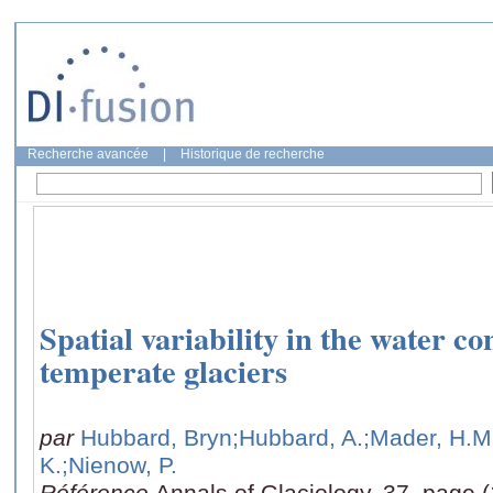
Recherche avancée
|
Historique de recherche
Spatial variability in the water c
temperate glaciers
par
Hubbard, Bryn
;Hubbard, A.
;Mader, H.M
K.
;Nienow, P.
Référence
Annals of Glaciology, 37, page (