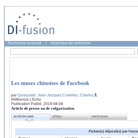
Recherche avancée
|
Historique de recherche
Les muses chinoises de Facebook
par
Quisquater, Jean-Jacques
;Cuvelliez, Charles
Référence
L'Echo
Publication
Publié, 2019-08-08
Article de presse ou de vulgarisation
ACCÈS EN LIGNE
DÉTAILS
STATISTIQUES
Fichier(s) déposé(s) par l'enc