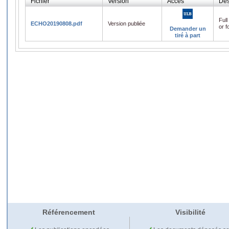
Fichier
Version
Accès
Des
Full
ECHO20190808.pdf
Version publiée
or f
Demander un
tiré à part
Référencement
Visibilité