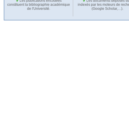
Les publications encodées
Les documents déposés so
constituent la bibliographie académique
indexés par les moteurs de rech
de l'Université.
(Google Scholar,…).