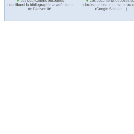
Les publications encodées
Les documents déposés so
constituent la bibliographie académique
indexés par les moteurs de rech
de l'Université.
(Google Scholar,…).