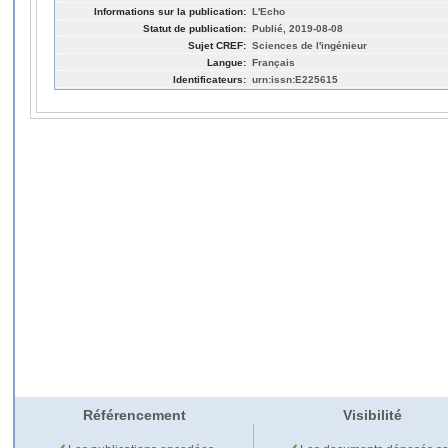
Informations sur la publication:
L'Echo
Statut de publication:
Publié, 2019-08-08
Sujet CREF:
Sciences de l'ingénieur
Langue:
Français
Identificateurs:
urn:issn:E225615
Référencement
Visibilité