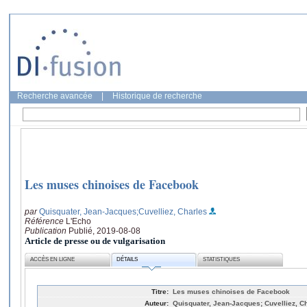
Recherche avancée
|
Historique de recherche
Les muses chinoises de Facebook
par
Quisquater, Jean-Jacques
;Cuvelliez, Charles
Référence
L'Echo
Publication
Publié, 2019-08-08
Article de presse ou de vulgarisation
ACCÈS EN LIGNE
DÉTAILS
STATISTIQUES
Titre:
Les muses chinoises de Facebook
Auteur:
Quisquater, Jean-Jacques; Cuvelliez, C